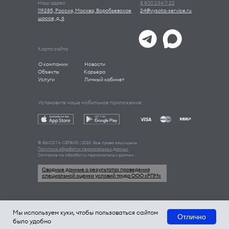
Наш адрес
8 800 234 11 22
119285, Россия, Москва, Воробьевское
24@vysota-service.ru
шоссе, д. 6
Карта сайта
О компании
Новости
Объекты
Карьера
Услуги
Личный кабинет
Установите наше мобильное приложение
© ВЫСОТА-СEРВИС | 2023. Все права защищены
Политика обработки персональных данных
Согласие на обработку персональных данных
Сводные данные о результатах проведения
специальной оценки условий труда ООО «РПМ»
Мы используем куки, чтобы пользоваться сайтом
Отлично
было удобно