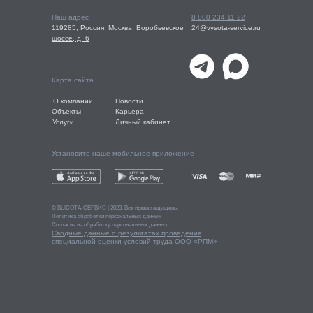
Наш адрес
8 800 234 11 22
119285, Россия, Москва, Воробьевское
24@vysota-service.ru
шоссе, д. 6
Карта сайта
О компании
Новости
Объекты
Карьера
Услуги
Личный кабинет
Установите наше мобильное приложение
© ВЫСОТА-СEРВИС | 2023. Все права защищены
Политика обработки персональных данных
Согласие на обработку персональных данных
Сводные данные о результатах проведения
специальной оценки условий труда ООО «РПМ»